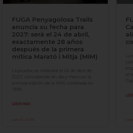
FUGA Penyagolosa Trails
FU
anuncia su fecha para
Ca
2027: será el 24 de abril,
al
exactamente 28 años
co
después de la primera
mítica Marató i Mitja (MiM)
La 
com
imp
La prueba se celebrará el 24 de abril de
el 
2027, coincidiendo en día y mes con la
Caj
primera edición de la MiM, celebrada en
1999
LEE
LEER MÁS
julio 12, 2026
juni