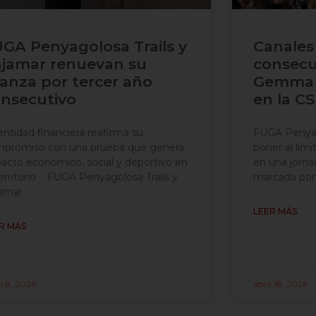
GA Penyagolosa Trails y
Canales
jamar renuevan su
consecu
ianza por tercer año
Gemma 
nsecutivo
en la C
entidad financiera reafirma su
FUGA Penyago
promiso con una prueba que genera
poner al lími
acto económico, social y deportivo en
en una jorna
territorio FUGA Penyagolosa Trails y
marcada por 
amar
LEER MÁS
R MÁS
o 8, 2026
abril 18, 2026