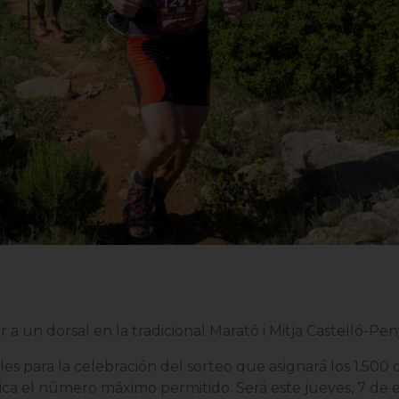
r a un dorsal en la tradicional Marató i Mitja Castelló-Pe
es para la celebración del sorteo que asignará los 1.500 d
ca el número máximo permitido. Será este jueves, 7 de en