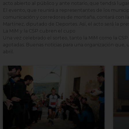
acto abierto al público y ante notario, que tendrá luga
El evento, que reunirá a representantes de los municip
comunicación y corredores de montaña, contará con las
Martínez, diputado de Deportes. Así, el acto será la pr
La MiM y la CSP cubren el cupo
Una vez celebrado el sorteo, tanto la MiM como la CSP a
agotadas. Buenas noticias para una organización que, 
abril.