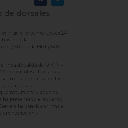
o de dorsales
se inicia el próximo jueves 24
 través de la
reras (1500 en la MiM y 600
la línea de salida de la MiM y
CS Penyagolosa Trails, para
nscurre. La grandeza de los
rgo de miles de años de
ra que naturaleza y deporte
e ha presentado el acuerdo
 Cervera ha querido animar a
a preinscripción y