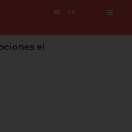
ES
EN
pciones el