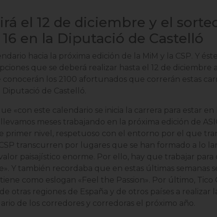
rá el 12 de diciembre y el sorte
 16 en la Diputació de Castelló
dario hacia la próxima edición de la MiM y la CSP. Y éste 
pciones que se deberá realizar hasta el 12 de diciembre a
se conocerán los 2100 afortunados que correrán estas car
 Diputació de Castelló.
ue «con este calendario se inicia la carrera para estar en 
«llevamos meses trabajando en la próxima edición de ASI
 primer nivel, respetuoso con el entorno por el que tra
CSP transcurren por lugares que se han formado a lo la
 valor paisajístico enorme. Por ello, hay que trabajar pa
». Y también recordaba que en estas últimas semanas s
tiene como eslogan «Feel the Passion». Por último, Tico
e otras regiones de España y de otros países a realizar l
rio de los corredores y corredoras el próximo año.