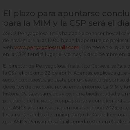
El plazo para apuntarse conclui
para la MiM y la CSP será el día
ASICS Penyagolosa Trails ha dado a conocer hoy el calen
de noviembre a las 12.00 h, con la apertura de preinscri
web
www.penyagolosatrails.com
. El sorteo en el que 
en la CSP) tendrá lugar el viernes 16 de diciembre en la
El director de Penyagolosa Trails, Tico Cervera, señala q
la CSP el próximo 22 de abril». Además, explicaba que 
seguir con nuestra apuesta por un evento deportivo de
deportes de montaña recae en el entorno. La MiM y la 
historia. Paisajes sagrados y con una biodiversidad y un
puedan ir de la mano, compaginarse y complementarse
con ASICS y la nueva imagen para la edición 2023, que 
los amantes del trail running, tanto de Castellón como d
que ASICS Penyagolosa Trails pueda estar en el calenda