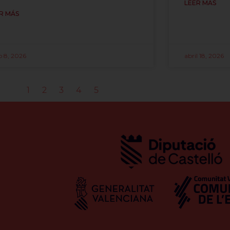
LEER MÁS
R MÁS
o 8, 2026
abril 18, 2026
1
2
3
4
5