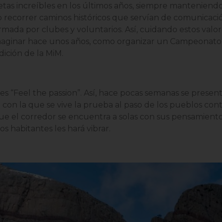
as increíbles en los últimos años, siempre manteniendo 
 o recorrer caminos históricos que servían de comunicación
rmada por clubes y voluntarios. Así, cuidando estos valo
e imaginar hace unos años, como organizar un Campeonat
ición de la MiM.
 es “Feel the passion”. Así, hace pocas semanas se prese
 con la que se vive la prueba al paso de los pueblos contr
e el corredor se encuentra a solas con sus pensamientos
s habitantes les hará vibrar.