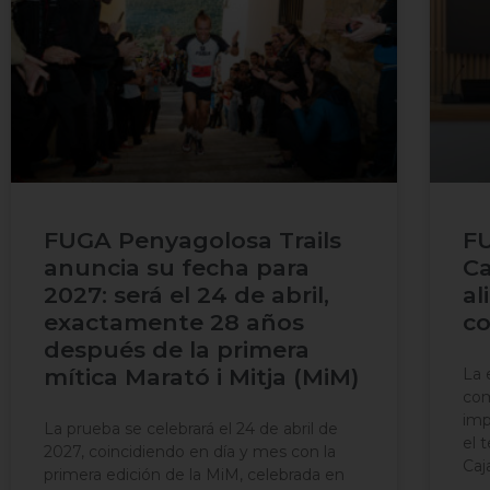
FUGA Penyagolosa Trails
FU
anuncia su fecha para
Ca
2027: será el 24 de abril,
al
exactamente 28 años
co
después de la primera
mítica Marató i Mitja (MiM)
La 
com
imp
La prueba se celebrará el 24 de abril de
el 
2027, coincidiendo en día y mes con la
Caj
primera edición de la MiM, celebrada en