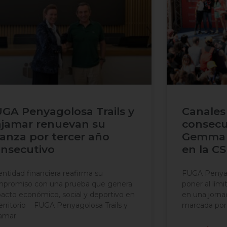
GA Penyagolosa Trails y
Canales
jamar renuevan su
consecu
ianza por tercer año
Gemma 
nsecutivo
en la C
entidad financiera reafirma su
FUGA Penyago
promiso con una prueba que genera
poner al lími
acto económico, social y deportivo en
en una jorna
territorio FUGA Penyagolosa Trails y
marcada por 
amar