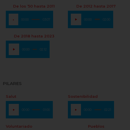
De los ‘50 hasta 2011
De 2012 hasta 2017
Reproductor
Reproductor
00:00
03:07
00:00
02:00
de
de
audio
audio
De 2018 hasta 2023
Reproductor
00:00
02:12
de
audio
PILARES
Salut
Sostenibilidad
Reproductor
Reproductor
00:00
01:00
00:00
02:21
de
de
audio
audio
Voluntariado
Pueblos