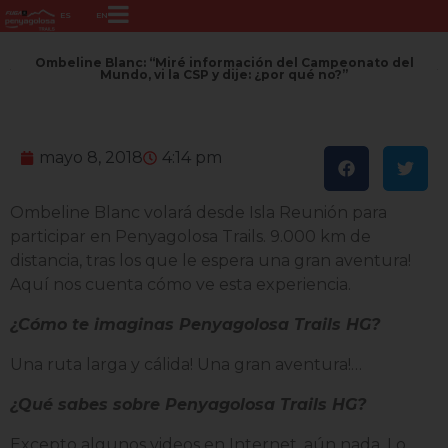
ES
EN
Ombeline Blanc: “Miré información del Campeonato del
Mundo, vi la CSP y dije: ¿por qué no?”
mayo 8, 2018
4:14 pm
Ombeline Blanc volará desde Isla Reunión para
participar en Penyagolosa Trails. 9.000 km de
distancia, tras los que le espera una gran aventura!
Aquí nos cuenta cómo ve esta experiencia.
¿Cómo te imaginas Penyagolosa Trails HG?
Una ruta larga y cálida! Una gran aventura!…
¿Qué sabes sobre Penyagolosa Trails HG?
Excepto algunos videos en Internet, aún nada. Lo