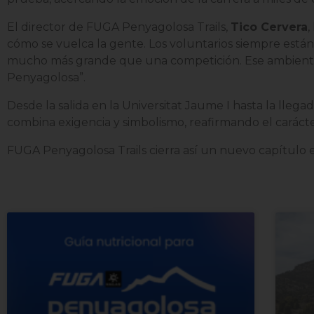
El director de FUGA Penyagolosa Trails,
Tico Cervera
,
cómo se vuelca la gente. Los voluntarios siempre están 
mucho más grande que una competición. Ese ambiente q
Penyagolosa”.
Desde la salida en la Universitat Jaume I hasta la lleg
combina exigencia y simbolismo, reafirmando el carácte
FUGA Penyagolosa Trails cierra así un nuevo capítulo en