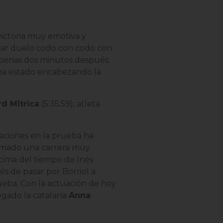
victoria muy emotiva y
ular duelo codo con codo con
penas dos minutos después.
 ha estado encabezando la
d Mitrica
(5:35:59)
, atleta
ipaciones en la prueba ha
firmado una carrera muy
cima del tiempo de Inés
s de pasar por Borriol a
ueba. Con la actuación de hoy
legado la catalana
Anna