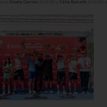
lanas
Gisela Carrión
(6:39:08) y
Cèlia Balcells
(6:41:08)
,