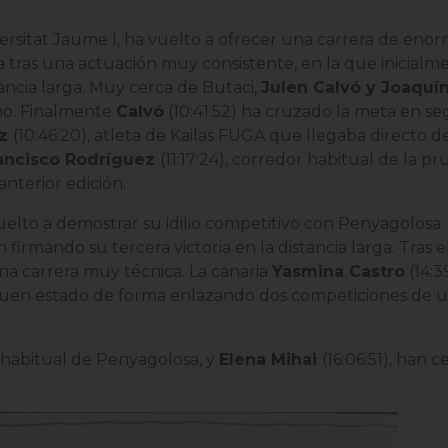
rsitat Jaume I, ha vuelto a ofrecer una carrera de enor
oria tras una actuación muy consistente, en la que inicia
ancia larga
. Muy cerca de Butaci,
Julen Calvó y Joaquí
ano. Finalmente
Calvó
(10:41:52) ha cruzado la meta en se
ez
(10:46:20)
, atleta de Kailas FUGA que llegaba directo 
ancisco Rodríguez
(11:17:24)
, corredor habitual de la pr
anterior edición.
elto a demostrar su idilio competitivo con Penyagolos
irmando su tercera victoria en la distancia larga. Tras ell
na carrera muy técnica. La canaria
Yasmina Castro
(14:3
 buen estado de forma enlazando dos competiciones de u
a habitual de Penyagolosa, y
Elena Mihai
(16:06:51),
han ce