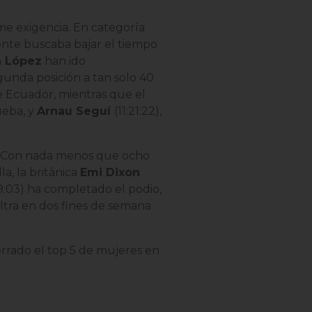
me exigencia. En categoría
lmente buscaba bajar el tiempo
n López
han ido
gunda posición a tan solo 40
de Ecuador, mientras que el
ueba, y
Arnau Seguí
(11:21:22)
,
a. Con nada menos que ocho
a, la británica
Emi Dixon
9:03) ha completado el podio,
ltra en dos fines de semana
rrado el top 5 de mujeres en