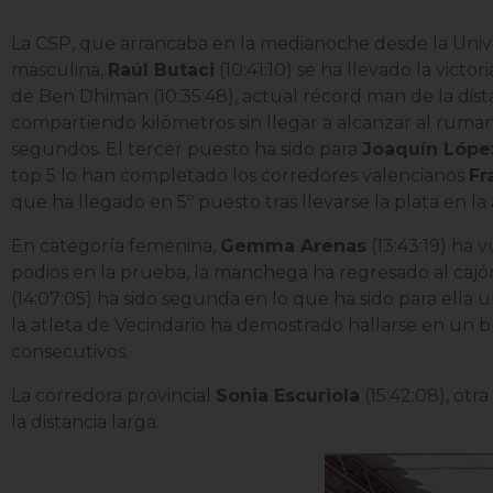
La CSP, que arrancaba en la medianoche desde la Unive
masculina,
Raúl Butaci
(10:41:10) se ha llevado la vict
de Ben Dhiman (10:35:48), actual récord man de la dist
compartiendo kilómetros sin llegar a alcanzar al rum
segundos. El tercer puesto ha sido para
Joaquín Lóp
top 5 lo han completado los corredores valencianos
Fr
que ha llegado en 5º puesto tras llevarse la plata en la 
En categoría femenina,
Gemma Arenas
(13:43:19)
ha vu
podios en la prueba, la manchega ha regresado al cajón f
(14:07:05)
ha sido segunda en lo que ha sido para ella u
la atleta de Vecindario ha demostrado hallarse en un
consecutivos.
La corredora provincial
Sonia Escuriola
(15:42:08)
, otr
la distancia larga.