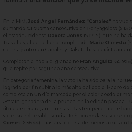
forma a una edición que ya se inscribe e
En la MiM,
José Ángel Fernández “Canales”
ha vuelt
sumando su cuarta consecutiva en Penyagolosa (5:15:0
el estadounidense
Dakota Jones
(5:17:15)
, que no ha 
Tras ellos, el podio lo ha completado
Mario Olmedo
(5
carrera junto con Canales y Dakota hasta prácticament
Completan el top 5 el granadino
Fran Anguita
(5:29:18
que repite por segundo año consecutivo.
En categoría femenina, la victoria ha sido para la noru
logrado por fin subir a lo más alto del podio. Madre de
completa en un día marcado por el calor desde primera
Astraín, ganadora de la prueba, en la edición pasada. 
ritmo de récord, aunque las altas temperaturas le han 
y con su imborrable sonrisa, Inés acumula su segundo p
Comet
(6:36:44)
, tras una carrera de menos a más en l