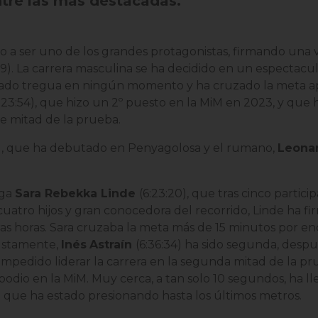
ntre las más destacadas.
o a ser uno de los grandes protagonistas, firmando una 
9). La carrera masculina se ha decidido en un espectac
dado tregua en ningún momento y ha cruzado la meta a
:23:54)
, que hizo un 2º puesto en la MiM en 2023, y que
e mitad de la prueba.
)
, que ha debutado en Penyagolosa y el rumano,
Leonar
ega
Sara Rebekka Linde
(6:23:20)
, que tras cinco partic
 cuatro hijos y gran conocedora del recorrido, Linde ha 
s horas. Sara cruzaba la meta más de 15 minutos por en
Justamente,
Inés
Astraín
(6:36:34)
ha sido segunda, despué
impedido liderar la carrera en la segunda mitad de la pr
odio en la MiM. Muy cerca, a tan solo 10 segundos, ha l
a que ha estado presionando hasta los últimos metros.