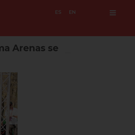
ES
EN
ma Arenas se