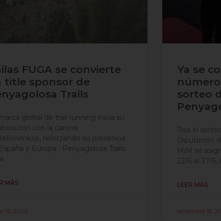
ilas FUGA se convierte
Ya se c
 title sponsor de
números
nyagolosa Trails
sorteo 
Penyago
marca global de trail running inicia su
aboración con la carrera
Tras el sorte
tellonenese, reforzando su presencia
Diputación de
España y Europa Penyagolosa Trails
MiM se asign
la
2216 al 3715
R MÁS
LEER MÁS
o 15, 2026
diciembre 15, 2