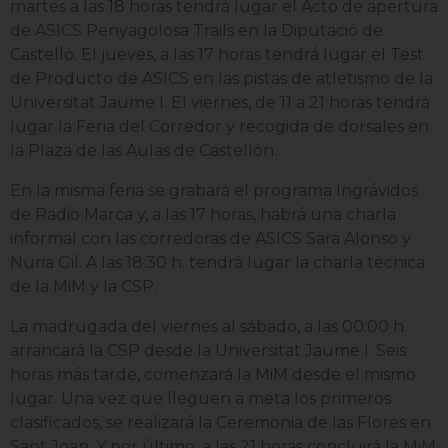
martes a las 18 horas tendrá lugar el Acto de apertura
de ASICS Penyagolosa Trails en la Diputació de
Castelló. El jueves, a las 17 horas tendrá lugar el Test
de Producto de ASICS en las pistas de atletismo de la
Universitat Jaume I. El viernes, de 11 a 21 horas tendrá
lugar la Feria del Corredor y recogida de dorsales en
la Plaza de las Aulas de Castellón.
En la misma feria se grabará el programa Ingrávidos
de Radio Marca y, a las 17 horas, habrá una charla
informal con las corredoras de ASICS Sara Alonso y
Nuria Gil. A las 18:30 h. tendrá lugar la charla técnica
de la MiM y la CSP.
La madrugada del viernes al sábado, a las 00:00 h.
arrancará la CSP desde la Universitat Jaume I. Seis
horas más tarde, comenzará la MiM desde el mismo
lugar. Una vez que lleguen a meta los primeros
clasificados, se realizará la Ceremonia de las Flores en
Sant Joan. Y por último, a las 21 horas concluirá la MiM